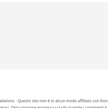
lations - Questo sito non è in alcun modo affiliato con Ko
rietari. Ogni opinione espressa sul sito tramite i commenti è