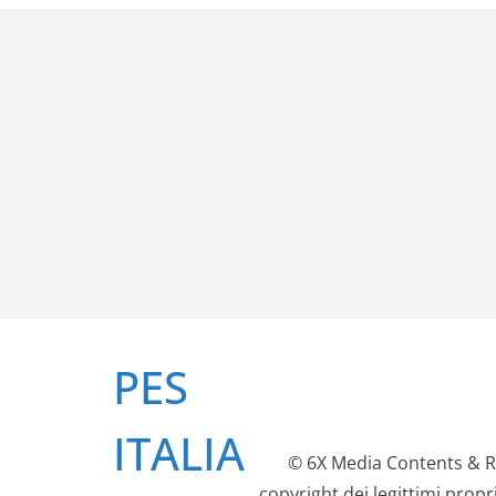
Salta
PES
al
contenuto
ITALIA
© 6X Media Contents & Re
copyright dei legittimi prop