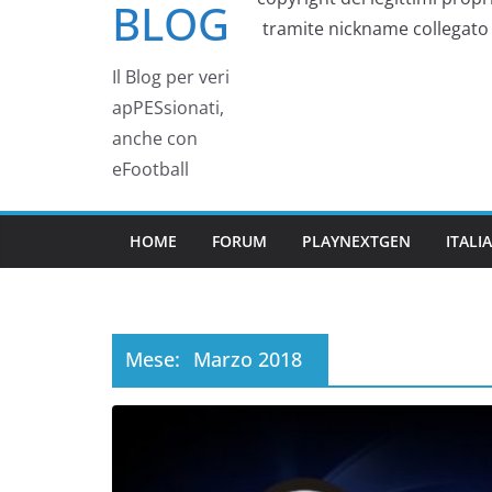
BLOG
tramite nickname collegato a
Il Blog per veri
apPESsionati,
anche con
eFootball
HOME
FORUM
PLAYNEXTGEN
ITAL
Mese:
Marzo 2018