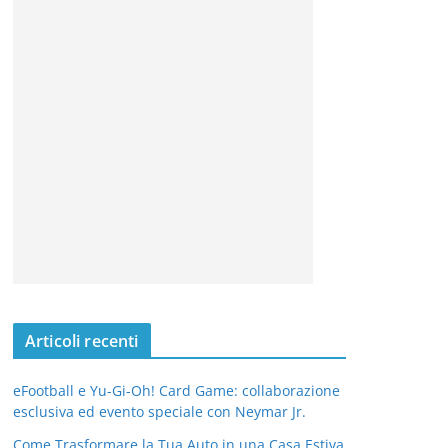
Articoli recenti
eFootball e Yu-Gi-Oh! Card Game: collaborazione
esclusiva ed evento speciale con Neymar Jr.
Come Trasformare la Tua Auto in una Casa Estiva