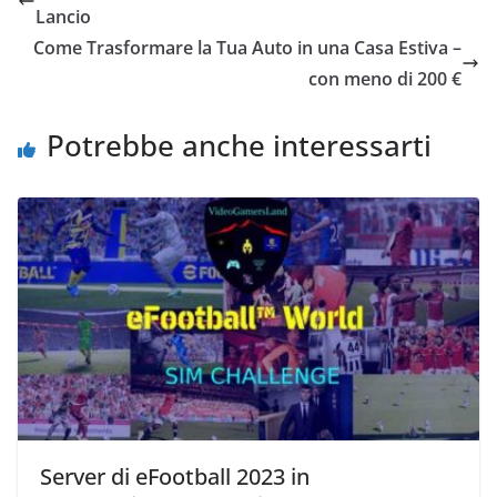
b
vi
Lancio
o
di
Come Trasformare la Tua Auto in una Casa Estiva –
o
con meno di 200 €
k
Potrebbe anche interessarti
Server di eFootball 2023 in