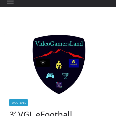
EFOOTBALL
3′ VGL eFootball