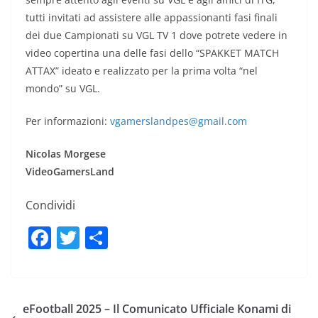
tutti invitati ad assistere alle appassionanti fasi finali
dei due Campionati su VGL TV 1 dove potrete vedere in
video copertina una delle fasi dello “SPAKKET MATCH
ATTAX” ideato e realizzato per la prima volta “nel
mondo” su VGL.
Per informazioni:
vgamerslandpes@gmail.com
Nicolas Morgese
VideoGamersLand
Condividi
F
T
C
a
w
o
c
itt
n
e
er
di
eFootball 2025 – Il Comunicato Ufficiale Konami di