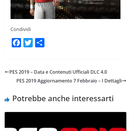
Condividi
F
T
C
a
w
o
c
itt
n
e
er
di
PES 2019 – Data e Contenuti Ufficiali DLC 4.0
b
vi
PES 2019 Aggiornamento 7 Febbraio – I Dettagli
o
di
o
Potrebbe anche interessarti
k