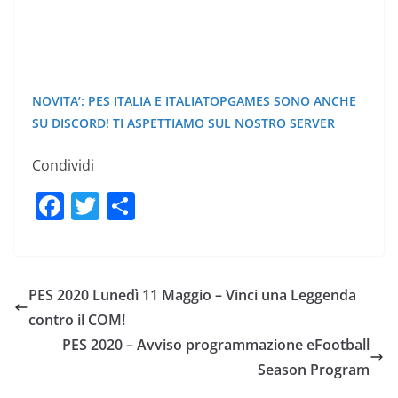
NOVITA’: PES ITALIA E ITALIATOPGAMES SONO ANCHE
SU DISCORD! TI ASPETTIAMO SUL NOSTRO SERVER
Condividi
F
T
C
a
w
o
c
itt
n
e
er
di
PES 2020 Lunedì 11 Maggio – Vinci una Leggenda
b
vi
contro il COM!
o
di
PES 2020 – Avviso programmazione eFootball
o
Season Program