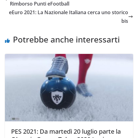
b
vi
Rimborso Punti eFootball
o
di
eEuro 2021: La Nazionale Italiana cerca uno storico
o
bis
k
Potrebbe anche interessarti
PES 2021: Da martedì 20 luglio parte la