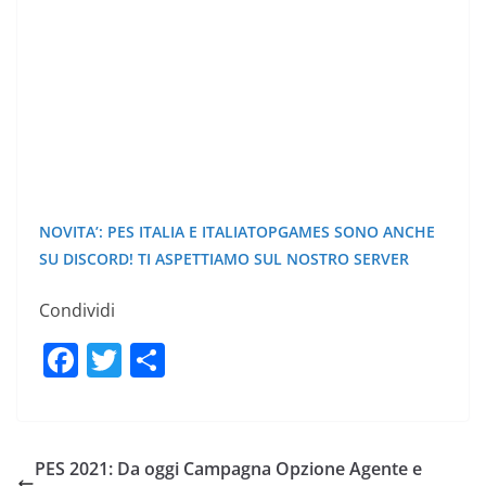
NOVITA’: PES ITALIA E ITALIATOPGAMES SONO ANCHE
SU DISCORD! TI ASPETTIAMO SUL NOSTRO SERVER
Condividi
F
T
C
a
w
o
c
itt
n
e
er
di
PES 2021: Da oggi Campagna Opzione Agente e