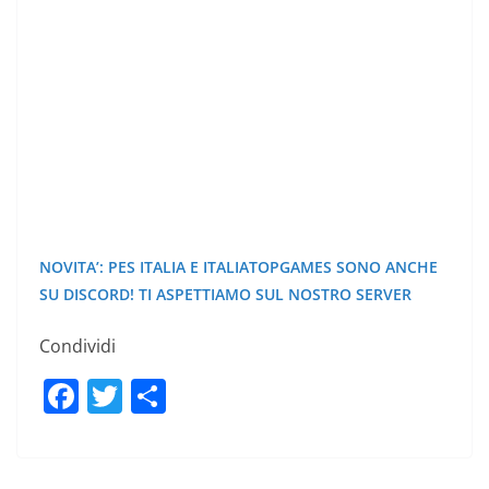
NOVITA’: PES ITALIA E ITALIATOPGAMES SONO ANCHE
SU DISCORD! TI ASPETTIAMO SUL NOSTRO SERVER
Condividi
F
T
C
a
w
o
c
itt
n