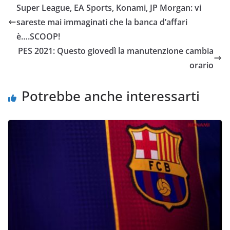
e
er
di
Super League, EA Sports, Konami, JP Morgan: vi
b
vi
sareste mai immaginati che la banca d’affari
o
di
è….SCOOP!
o
PES 2021: Questo giovedì la manutenzione cambia
orario
k
Potrebbe anche interessarti