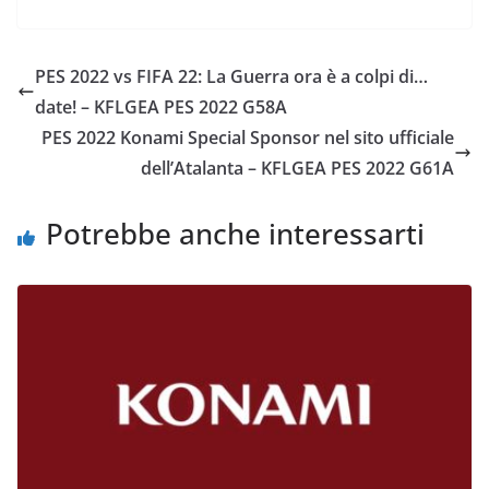
a
w
o
c
itt
n
e
er
di
PES 2022 vs FIFA 22: La Guerra ora è a colpi di…
b
vi
date! – KFLGEA PES 2022 G58A
o
di
PES 2022 Konami Special Sponsor nel sito ufficiale
o
dell’Atalanta – KFLGEA PES 2022 G61A
k
Potrebbe anche interessarti