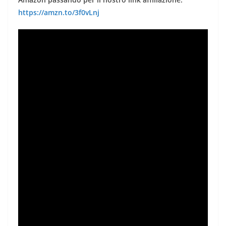
https://amzn.to/3f0vLnj