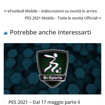
c
itt
n
e
er
di
eFootball Mobile – Indiscrezioni su novità in arrivo
b
vi
PES 2021 Mobile – Tutte le novità Ufficiali
o
di
o
Potrebbe anche interessarti
k
PES 2021 – Dal 17 maggio parte il