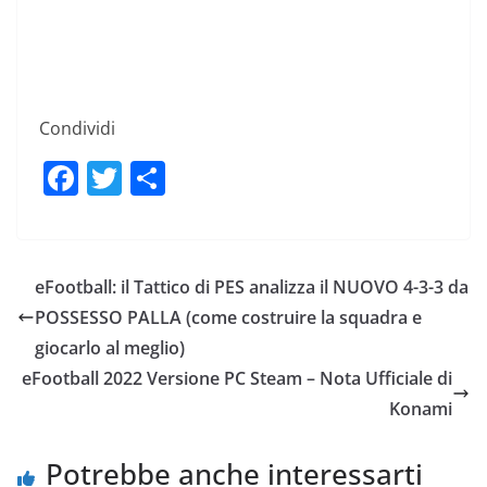
Condividi
F
T
C
a
w
o
c
itt
n
e
er
di
eFootball: il Tattico di PES analizza il NUOVO 4-3-3 da
b
vi
POSSESSO PALLA (come costruire la squadra e
o
di
giocarlo al meglio)
o
eFootball 2022 Versione PC Steam – Nota Ufficiale di
Konami
k
Potrebbe anche interessarti