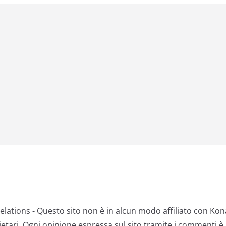
lations - Questo sito non è in alcun modo affiliato con Ko
rietari. Ogni opinione espressa sul sito tramite i commenti è