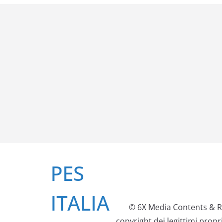
Salta
PES
al
contenuto
ITALIA
© 6X Media Contents & Re
copyright dei legittimi prop