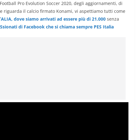
Football Pro Evolution Soccer 2020, degli aggiornamenti, di
e riguarda il calcio firmato Konami, vi aspettiamo tutti come
TALIA, dove siamo arrivati ad essere più di 21.000
senza
ESsionati di Facebook che si chiama sempre PES Italia