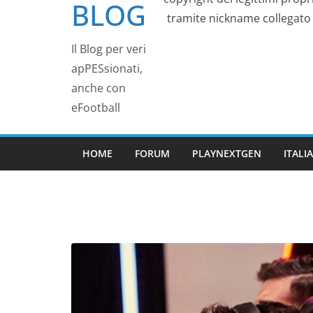
BLOG
tramite nickname collegato a
Il Blog per veri
apPESsionati,
anche con
eFootball
HOME
FORUM
PLAYNEXTGEN
ITAL