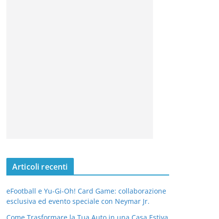
Articoli recenti
eFootball e Yu-Gi-Oh! Card Game: collaborazione
esclusiva ed evento speciale con Neymar Jr.
Come Trasformare la Tua Auto in una Casa Estiva