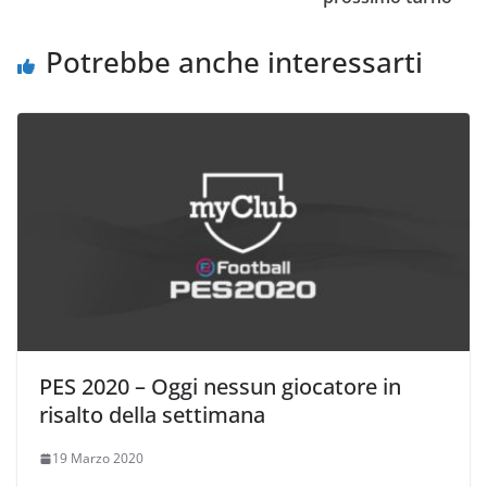
o
k
Potrebbe anche interessarti
PES 2020 – Oggi nessun giocatore in
risalto della settimana
19 Marzo 2020