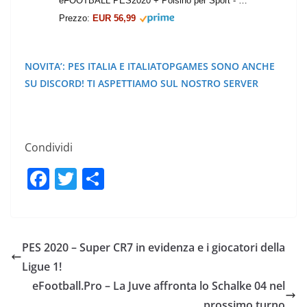
eFOOTBALL PES2020 + Polsino per Sport - Playstation 4 [Esclusiva Amazon.it]
Prezzo:
EUR 56,99
Prezzo:
No
NOVITA’: PES ITALIA E ITALIATOPGAMES SONO ANCHE
SU DISCORD! TI ASPETTIAMO SUL NOSTRO SERVER
Condividi
F
T
C
a
w
o
c
itt
n
e
er
di
PES 2020 – Super CR7 in evidenza e i giocatori della
b
vi
Ligue 1!
o
di
eFootball.Pro – La Juve affronta lo Schalke 04 nel
prossimo turno