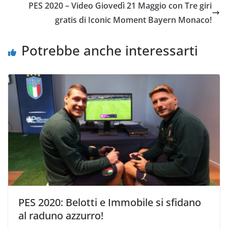
o
di
PES 2020 – Video Giovedì 21 Maggio con Tre giri
o
gratis di Iconic Moment Bayern Monaco!
k
Potrebbe anche interessarti
PES 2020: Belotti e Immobile si sfidano
al raduno azzurro!