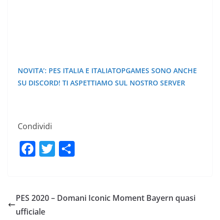
NOVITA’: PES ITALIA E ITALIATOPGAMES SONO ANCHE
SU DISCORD! TI ASPETTIAMO SUL NOSTRO SERVER
Condividi
F
T
C
a
w
o
c
itt
n
e
er
di
PES 2020 – Domani Iconic Moment Bayern quasi
b
vi
ufficiale