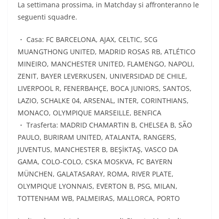
La settimana prossima, in Matchday si affronteranno le
seguenti squadre.
・ Casa: FC BARCELONA, AJAX, CELTIC, SCG
MUANGTHONG UNITED, MADRID ROSAS RB, ATLÉTICO
MINEIRO, MANCHESTER UNITED, FLAMENGO, NAPOLI,
ZENIT, BAYER LEVERKUSEN, UNIVERSIDAD DE CHILE,
LIVERPOOL R, FENERBAHÇE, BOCA JUNIORS, SANTOS,
LAZIO, SCHALKE 04, ARSENAL, INTER, CORINTHIANS,
MONACO, OLYMPIQUE MARSEILLE, BENFICA
・ Trasferta: MADRID CHAMARTIN B, CHELSEA B, SÃO
PAULO, BURIRAM UNITED, ATALANTA, RANGERS,
JUVENTUS, MANCHESTER B, BEŞİKTAŞ, VASCO DA
GAMA, COLO-COLO, CSKA MOSKVA, FC BAYERN
MÜNCHEN, GALATASARAY, ROMA, RIVER PLATE,
OLYMPIQUE LYONNAIS, EVERTON B, PSG, MILAN,
TOTTENHAM WB, PALMEIRAS, MALLORCA, PORTO