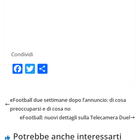
Condividi
F
T
C
a
w
o
c
itt
n
e
er
di
eFootball due settimane dopo l’annuncio: di cosa
b
vi
preoccuparsi e di cosa no
o
di
eFootball: nuovi dettagli sulla Telecamera Duel
o
Potrebbe anche interessarti
k