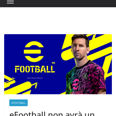
EFOOTBALL
eFootball non avrà un