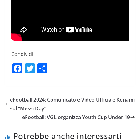
Condividi
F
T
C
a
w
o
c
itt
n
e
er
di
eFootball 2024: Comunicato e Video Ufficiale Konami
b
vi
sul “Messi Day”
o
di
eFootball: VGL organizza Youth Cup Under 19
o
Potrebbe anche interessarti
k